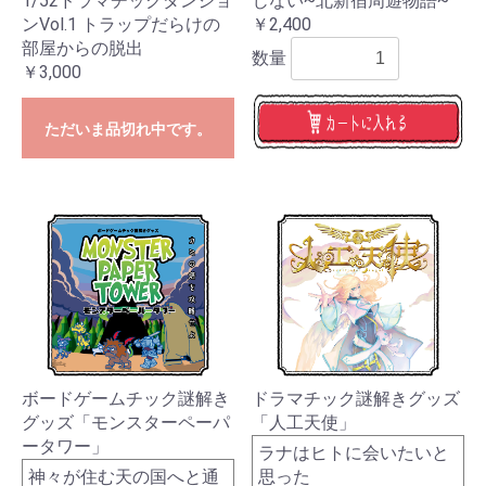
1/52ドラマチックダンジョ
じない~北新宿周遊物語~
ンVol.1 トラップだらけの
￥2,400
部屋からの脱出
数量
￥3,000
ただいま品切れ中です。
ボードゲームチック謎解き
ドラマチック謎解きグッズ
グッズ「モンスターペーパ
「人工天使」
ータワー」
ラナはヒトに会いたいと
神々が住む天の国へと通
思った