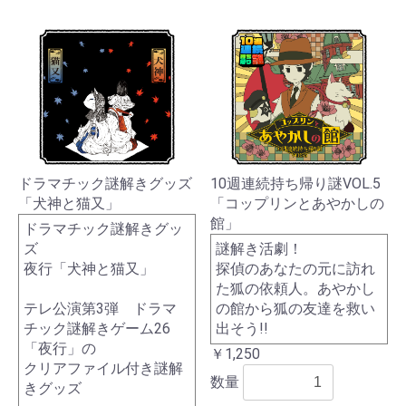
ドラマチック謎解きグッズ
10週連続持ち帰り謎VOL.5
「犬神と猫又」
「コップリンとあやかしの
館」
ドラマチック謎解きグッ
ズ
謎解き活劇！
夜行「犬神と猫又」
探偵のあなたの元に訪れ
た狐の依頼人。あやかし
テレ公演第3弾 ドラマ
の館から狐の友達を救い
チック謎解きゲーム26
出そう!!
「夜行」の
￥1,250
クリアファイル付き謎解
数量
きグッズ