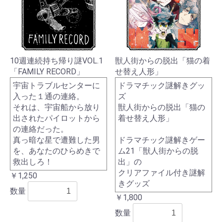
10週連続持ち帰り謎VOL.1
獣人街からの脱出「猫の着
「FAMILY RECORD」
せ替え人形」
宇宙トラブルセンターに
ドラマチック謎解きグッ
入った１通の連絡。
ズ
それは、宇宙船から放り
獣人街からの脱出「猫の
出されたパイロットから
着せ替え人形」
の連絡だった。
真っ暗な星で遭難した男
ドラマチック謎解きゲー
を、あなたのひらめきで
ム21「獣人街からの脱
救出しろ！
出」の
クリアファイル付き謎解
￥1,250
きグッズ
数量
￥1,800
数量