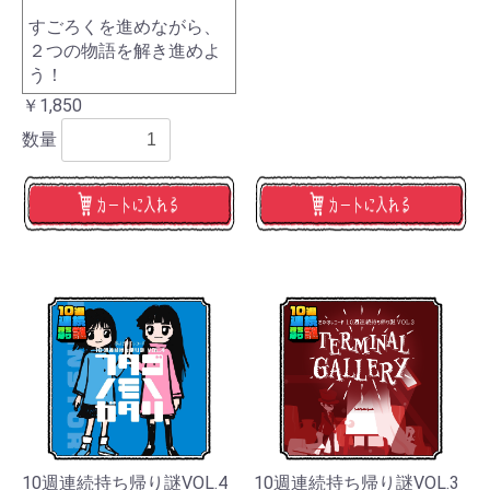
すごろくを進めながら、
２つの物語を解き進めよ
う！
￥1,850
数量
10週連続持ち帰り謎VOL.4
10週連続持ち帰り謎VOL.3